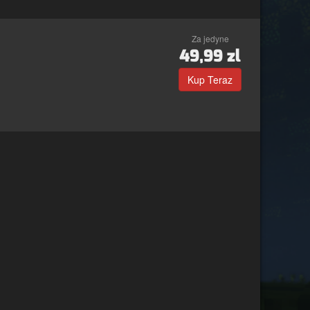
Za jedyne
49,99
zl
Kup Teraz