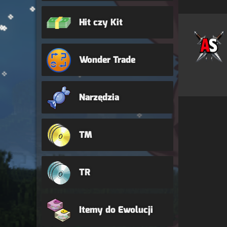
Hit czy Kit
Wonder Trade
Narzędzia
TM
TR
Itemy do Ewolucji