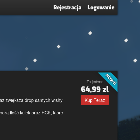
Rejestracja
Logowanie
NOWE
Za jedyne
64,99
zl
oraz zwiększa drop samych wishy
Kup Teraz
orą ilość kulek oraz HCK, które